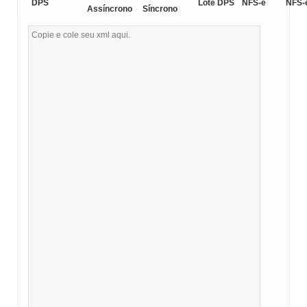
DPS
Lote DPS
NFS-e
NFS-
Assíncrono
Síncrono